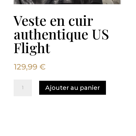
Veste en cuir
authentique US
Flight
129,99
€
quantité
Ajouter au panier
de
Veste
en
cuir
authentique
US
Flight